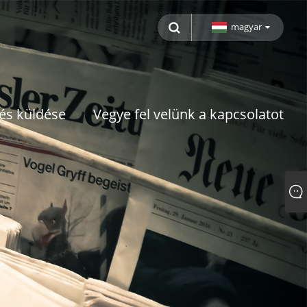
magyar
és küldése
Vegye fel velünk a kapcsolatot