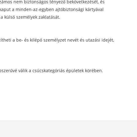
e számos nem biztonságos tényező bekövetkezését, és
 kaput a minden-az-egyben ajtóbiztonsági kártyával
 a külső személyek zaklatását.
heti a be- és kilépő személyzet nevét és utazási idejét,
épszerűvé válik a csúcskategóriás épületek körében.