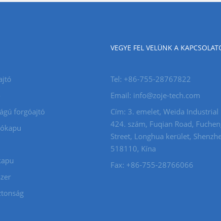
VEGYE FEL VELÜNK A KAPCSOLAT
ajtó
Tel: +86-755-28767822
ó
Email: info@zoje-tech.com
ágú forgóajtó
Cím: 3. emelet, Weida Industrial
424. szám, Fuqian Road, Fuchen
gókapu
Street, Longhua kerület, Shenzh
518110, Kína
kapu
Fax: +86-755-28766066
zer
ztonság