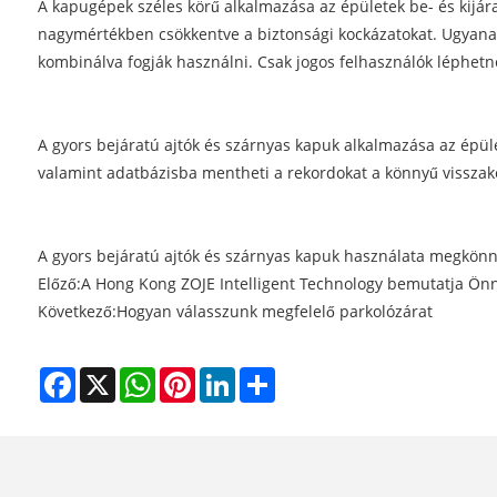
A kapugépek széles körű alkalmazása az épületek be- és kijára
nagymértékben csökkentve a biztonsági kockázatokat. Ugyanakk
kombinálva fogják használni. Csak jogos felhasználók léphetne
A gyors bejáratú ajtók és szárnyas kapuk alkalmazása az épület
valamint adatbázisba mentheti a rekordokat a könnyű vissza
A gyors bejáratú ajtók és szárnyas kapuk használata megkönnyí
Előző:
A Hong Kong ZOJE Intelligent Technology bemutatja Önn
Következő:
Hogyan válasszunk megfelelő parkolózárat
Facebook
X
WhatsApp
Pinterest
LinkedIn
Share