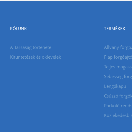
RÓLUNK
TERMÉKEK
A Társaság története
Állvány forgó
Kitüntetések és oklevelek
Flap forgóajt
Teljes magass
Sebesség for
Lengőkapu
Csúszó forgó
Parkoló rends
Közlekedésbi