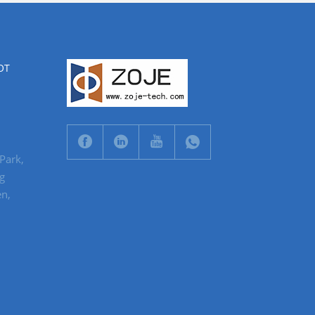
OT
 Park,
g
en,