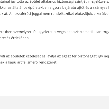
tainál javította az épület általános biztonsági szintjét, megelőzv
or az általános épületekben a gyors bejáratú ajtót és a szárnyas
k át. A hozzáférési joggal nem rendelkezőket elutasítjuk, elkerülve
ekben személyzeti felügyeletet is végezhet, szisztematikusan rögzít
keresés érdekében.
ti az épületek kezelését és javítja az egész tér biztonságát, így n
ek a kapu arcfelismerő rendszerét