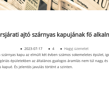
sjárati ajtó szárnyas kapujának fő alkal
●
2023-07-17
●
4
●
Hagyj üzenetet
a szárnyas kapu az elmúlt két évben számos sokemeletes épület, ig
egóriás épületekben az általános gyalogos áramlás nem túl nagy, é
kapué. És jelentős javulás történt a szinten.