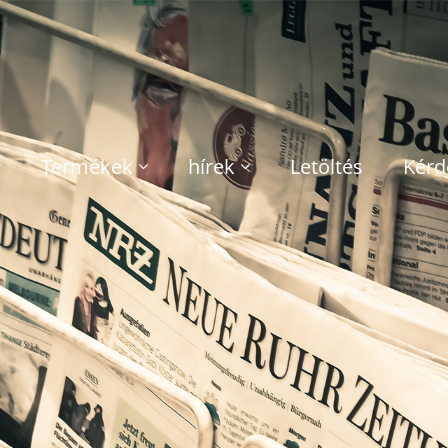
Termékek
hírek
Letöltés
Kérd