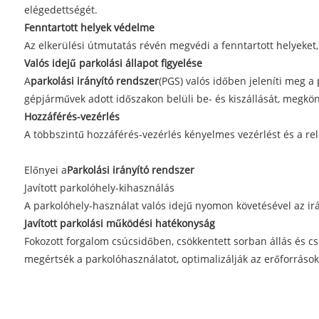
elégedettségét.
Fenntartott helyek védelme
Az elkerülési útmutatás révén megvédi a fenntartott helyeket, 
Valós idejű parkolási állapot figyelése
A
parkolási irányító rendszer
(PGS) valós időben jeleníti meg a 
gépjárművek adott időszakon belüli be- és kiszállását, megkönn
Hozzáférés-vezérlés
A többszintű hozzáférés-vezérlés kényelmes vezérlést és a rel
Előnyei a
Parkolási irányító rendszer
Javított parkolóhely-kihasználás
A parkolóhely-használat valós idejű nyomon követésével az ir
Javított parkolási működési hatékonyság
Fokozott forgalom csúcsidőben, csökkentett sorban állás és cs
megértsék a parkolóhasználatot, optimalizálják az erőforrások