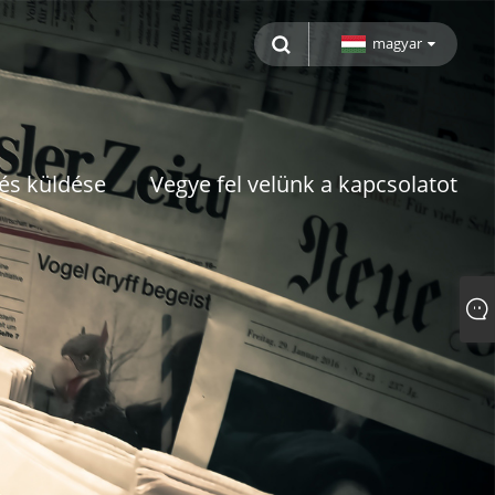
magyar
és küldése
Vegye fel velünk a kapcsolatot