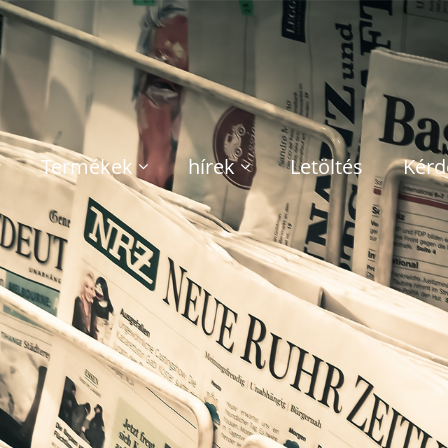
Termékek
hírek
Letöltés
Kérd