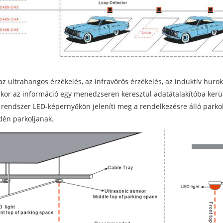
 ultrahangos érzékelés, az infravörös érzékelés, az induktív hurok
ekor az információ egy menedzseren keresztül adatátalakítóba kerül.
 rendszer LED-képernyőkön jeleníti meg a rendelkezésre álló parkol
dén parkoljanak.