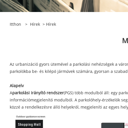
Itthon
>
Hírek
>
Hírek
M
Az urbanizáció gyors ütemével a parkolási nehézségek a városi
parkolókba be- és kilépő járművek számára, gyorsan a szabad
Alapelv
A
parkolási irányító rendszer
(PGS) több modulból áll: egy park
információmegjelenítő modulból. A parkolóhely-érzékelők segí
közzé a rendelkezésre álló helyekről, megjeleníti az egyes hel