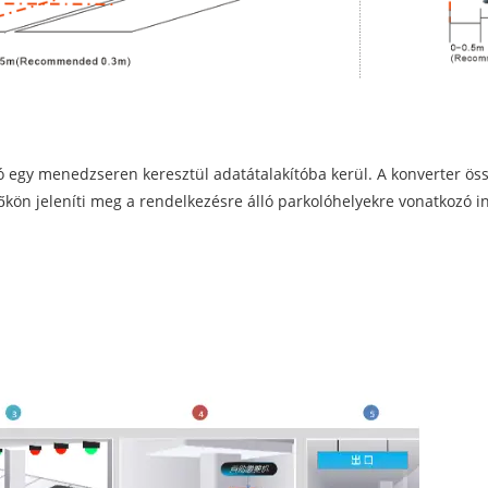
 egy menedzseren keresztül adatátalakítóba kerül. A konverter össz
kön jeleníti meg a rendelkezésre álló parkolóhelyekre vonatkozó in