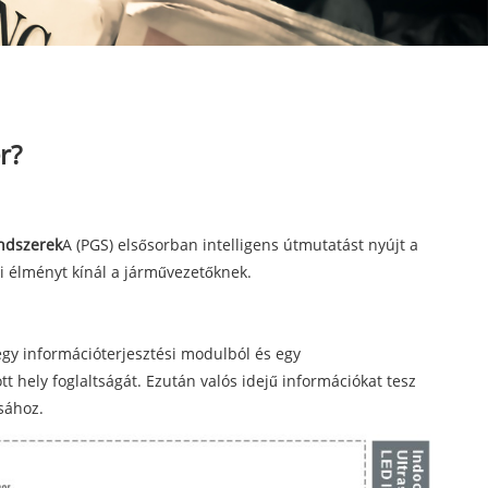
r?
endszerek
A (PGS) elsősorban intelligens útmutatást nyújt a
i élményt kínál a járművezetőknek.
egy információterjesztési modulból és egy
 hely foglaltságát. Ezután valós idejű információkat tesz
sához.