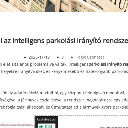
i az intelligens parkolási irányító rendsze
●
2025-11-19
●
3
●
Hagyj üzenetet
 élet általános problémáivá váltak. Intelligens
parkolási irányító r
 helyekre irányítva őket, és kényelmesebb és hatékonyabb parkolás
olóhely adatérzékelő modulból, egy központi feldolgozó modulból, 
tségével a járművek észlelésével a rendszer meghatározza egy adott
yek foglaltsági állapotát, és útmutatást ad a járművek gyors parkolá