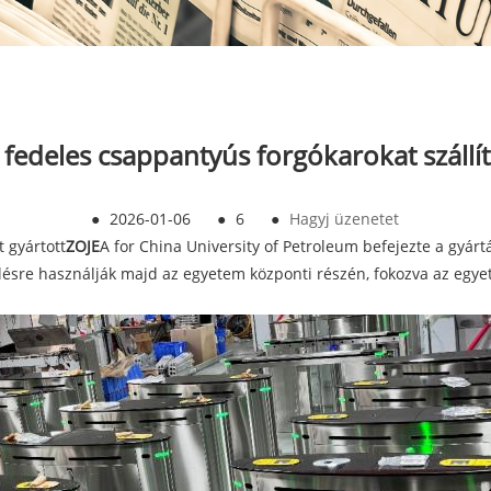
deles csappantyús forgókarokat szállít
●
2026-01-06
●
6
●
Hagyj üzenetet
 gyártott
ZOJE
A for China University of Petroleum befejezte a gyártá
ésre használják majd az egyetem központi részén, fokozva az egyet