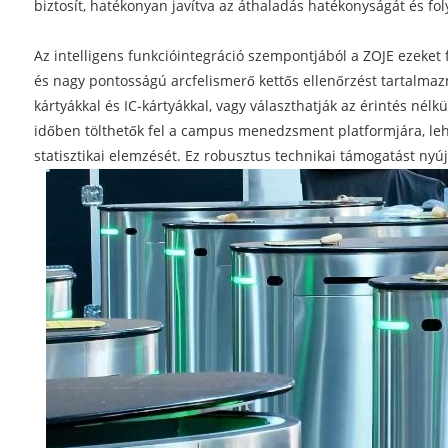
biztosít, hatékonyan javítva az áthaladás hatékonyságát és fo
Az intelligens funkcióintegráció szempontjából a ZOJE ezeket f
és nagy pontosságú arcfelismerő kettős ellenőrzést tartalma
kártyákkal és IC-kártyákkal, vagy választhatják az érintés nél
időben tölthetők fel a campus menedzsment platformjára, lehe
statisztikai elemzését. Ez robusztus technikai támogatást ny