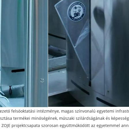
 vezető felsőoktatási intézménye, magas színvonalú egyetemi infras
asztása termékei minőségének, műszaki szilárdságának és képessége
 a ZOJE projektcsapata szorosan együttműködött az egyetemmel ann