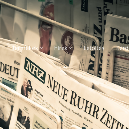
Termékek
hírek
Letöltés
Kérd