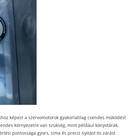
okhoz képest a szervomotorok gyakorlatilag csendes működést
csendes környezetre van szükség, mint például könyvtárak,
lési pontossága gyors, sima és precíz nyitást és zárást