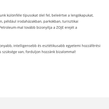
k különféle típusokat ölel fel, beleértve a lengőkapukat,
, például irodaházakban, parkokban, turisztikai
etroleum-mal tovább bizonyítja a ZOJE erejét a
konyabb, intelligensebb és esztétikusabb egyetemi hozzáférési
is szüksége van, forduljon hozzánk bizalommal!