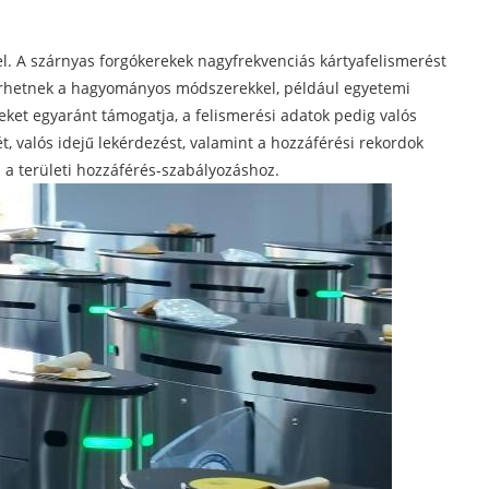
rel. A szárnyas forgókerekek nagyfrekvenciás kártyafelismerést
áférhetnek a hagyományos módszerekkel, például egyetemi
teket egyaránt támogatja, a felismerési adatok pedig valós
 valós idejű lekérdezést, valamint a hozzáférési rekordok
 a területi hozzáférés-szabályozáshoz.