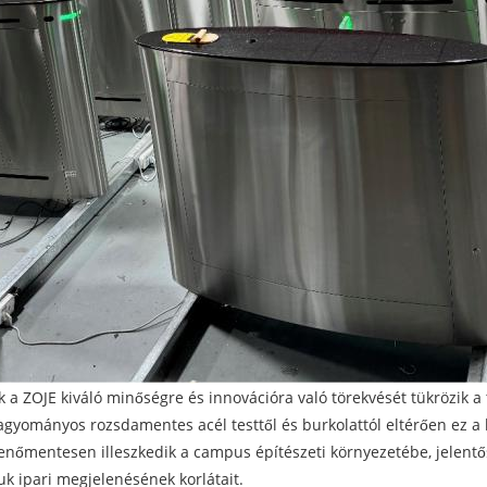
a ZOJE kiváló minőségre és innovációra való törekvését tükrözik a t
yományos rozsdamentes acél testtől és burkolattól eltérően ez a 
enőmentesen illeszkedik a campus építészeti környezetébe, jelentős
k ipari megjelenésének korlátait.