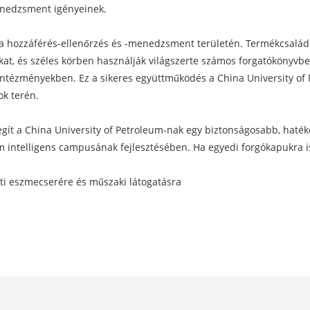
enedzsment igényeinek.
 a hozzáférés-ellenőrzés és -menedzsment területén. Termékcsaládun
at, és széles körben használják világszerte számos forgatókönyvben
ntézményekben. Ez a sikeres együttműködés a China University of P
ok terén.
segít a China University of Petroleum-nak egy biztonságosabb, haté
tem intelligens campusának fejlesztésében. Ha egyedi forgókapukra 
eti eszmecserére és műszaki látogatásra