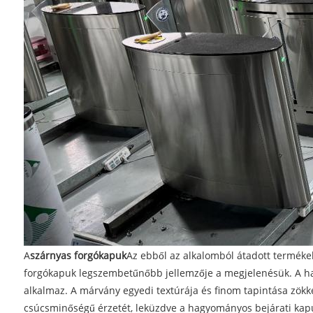
A
szárnyas forgókapuk
Az ebből az alkalomból átadott termékek 
forgókapuk legszembetűnőbb jellemzője a megjelenésük. A hag
alkalmaz. A márvány egyedi textúrája és finom tapintása zökk
csúcsminőségű érzetét, leküzdve a hagyományos bejárati kapu