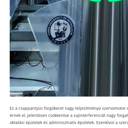
Ez a csappantyús forgókeret nagy teljesítményű szervomotor-
érnek el, jelentősen csökkentve a zajinterferenciát nagy for
oktatási épületek és adminisztratív épületek. Ezenkívül a sz