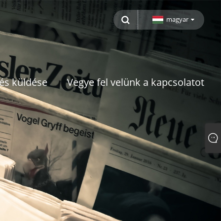
magyar
és küldése
Vegye fel velünk a kapcsolatot