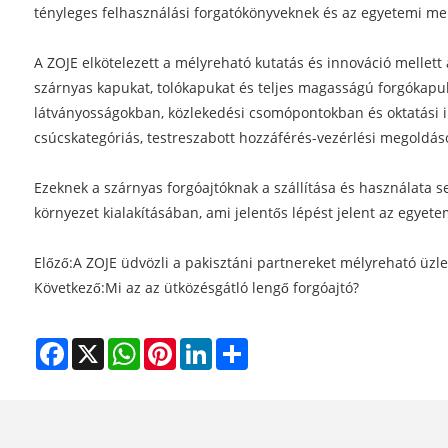
tényleges felhasználási forgatókönyveknek és az egyetemi m
A ZOJE elkötelezett a mélyreható kutatás és innováció mellett
szárnyas kapukat, tolókapukat és teljes magasságú forgókapuk
látványosságokban, közlekedési csomópontokban és oktatási i
csúcskategóriás, testreszabott hozzáférés-vezérlési megoldás
Ezeknek a szárnyas forgóajtóknak a szállítása és használata 
környezet kialakításában, ami jelentős lépést jelent az egye
Előző:
A ZOJE üdvözli a pakisztáni partnereket mélyreható üzl
Következő:
Mi az az ütközésgátló lengő forgóajtó?
Facebook
X
WhatsApp
Pinterest
LinkedIn
Share