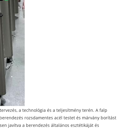
ervezés, a technológia és a teljesítmény terén. A falp
berendezés rozsdamentes acél testet és márvány borítást
en javítva a berendezés általános esztétikáját és