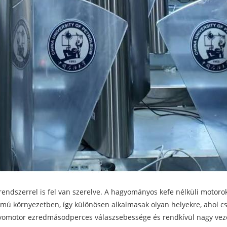
rendszerrel is fel van szerelve. A hagyományos kefe nélküli motor
galmú környezetben, így különösen alkalmasak olyan helyekre, ahol 
ervomotor ezredmásodperces válaszsebessége és rendkívül nagy vezér