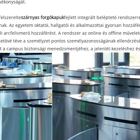
lyékonyságát.
elszerelte
szárnyas forgókapuk
fejlett integrált beléptető rendszer
znak. Az egyetem oktatói, hallgatói és alkalmazottai gyorsan hozz
küli arcfelismerő hozzáférést. A rendszer az online és offline művele
tővé téve a személyzet pontos személyazonosságának ellenőrzését,
újt a campus biztonsági menedzsmentjéhez, a jelenlét-kezeléshez és