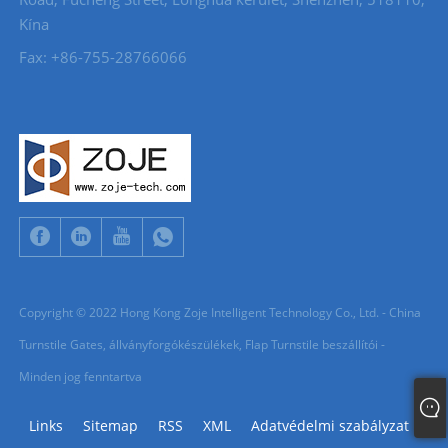
Kína
Fax: +86-755-28766066
Copyright © 2022 Hong Kong Zoje Intelligent Technology Co., Ltd. - China
Turnstile Gates, állványforgókészülékek, Flap Turnstile beszállítói -
Minden jog fenntartva
Links
Sitemap
RSS
XML
Adatvédelmi szabályzat