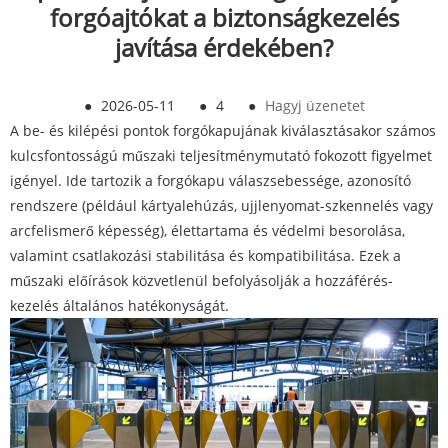
forgóajtókat a biztonságkezelés
javítása érdekében?
●
2026-05-11
●
4
●
Hagyj üzenetet
A be- és kilépési pontok forgókapujának kiválasztásakor számos
kulcsfontosságú műszaki teljesítménymutató fokozott figyelmet
igényel. Ide tartozik a forgókapu válaszsebessége, azonosító
rendszere (például kártyalehúzás, ujjlenyomat-szkennelés vagy
arcfelismerő képesség), élettartama és védelmi besorolása,
valamint csatlakozási stabilitása és kompatibilitása. Ezek a
műszaki előírások közvetlenül befolyásolják a hozzáférés-
kezelés általános hatékonyságát.