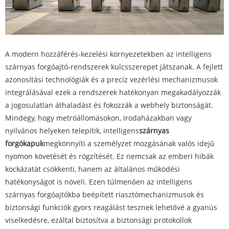
A modern hozzáférés-kezelési környezetekben az intelligens
szárnyas forgóajtó-rendszerek kulcsszerepet játszanak. A fejlett
azonosítási technológiák és a precíz vezérlési mechanizmusok
integrálásával ezek a rendszerek hatékonyan megakadályozzák
a jogosulatlan áthaladást és fokozzák a webhely biztonságát.
Mindegy, hogy metróállomásokon, irodaházakban vagy
nyilvános helyeken telepítik, intelligens
szárnyas
forgókapuk
megkönnyíti a személyzet mozgásának valós idejű
nyomon követését és rögzítését. Ez nemcsak az emberi hibák
kockázatát csökkenti, hanem az általános működési
hatékonyságot is növeli. Ezen túlmenően az intelligens
szárnyas forgóajtókba beépített riasztómechanizmusok és
biztonsági funkciók gyors reagálást tesznek lehetővé a gyanús
viselkedésre, ezáltal biztosítva a biztonsági protokollok