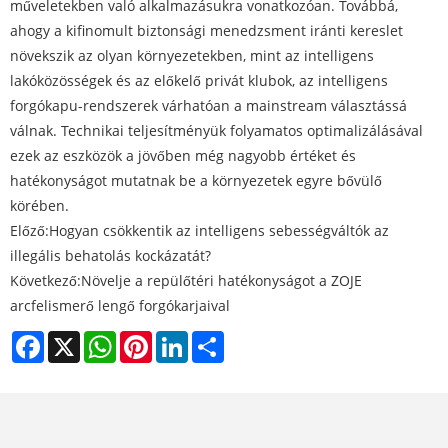
műveletekben való alkalmazásukra vonatkozóan. Továbbá,
ahogy a kifinomult biztonsági menedzsment iránti kereslet
növekszik az olyan környezetekben, mint az intelligens
lakóközösségek és az előkelő privát klubok, az intelligens
forgókapu-rendszerek várhatóan a mainstream választássá
válnak. Technikai teljesítményük folyamatos optimalizálásával
ezek az eszközök a jövőben még nagyobb értéket és
hatékonyságot mutatnak be a környezetek egyre bővülő
körében.
Előző:
Hogyan csökkentik az intelligens sebességváltók az
illegális behatolás kockázatát?
Következő:
Növelje a repülőtéri hatékonyságot a ZOJE
arcfelismerő lengő forgókarjaival
Facebook
X
WhatsApp
Pinterest
LinkedIn
Share