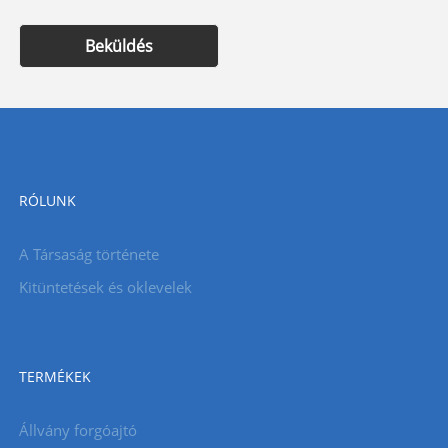
Beküldés
RÓLUNK
A Társaság története
Kitüntetések és oklevelek
TERMÉKEK
Állvány forgóajtó