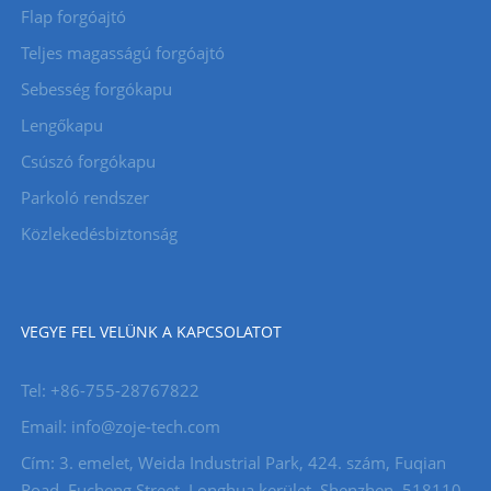
Flap forgóajtó
Teljes magasságú forgóajtó
Sebesség forgókapu
Lengőkapu
Csúszó forgókapu
Parkoló rendszer
Közlekedésbiztonság
VEGYE FEL VELÜNK A KAPCSOLATOT
Tel: +86-755-28767822
Email: info@zoje-tech.com
Cím: 3. emelet, Weida Industrial Park, 424. szám, Fuqian
Road, Fucheng Street, Longhua kerület, Shenzhen, 518110,