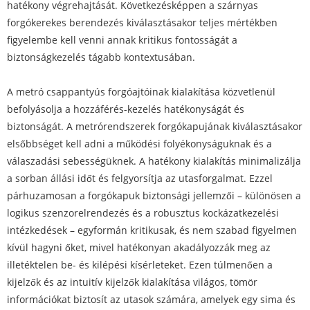
hatékony végrehajtását. Következésképpen a szárnyas
forgókerekes berendezés kiválasztásakor teljes mértékben
figyelembe kell venni annak kritikus fontosságát a
biztonságkezelés tágabb kontextusában.
A metró csappantyús forgóajtóinak kialakítása közvetlenül
befolyásolja a hozzáférés-kezelés hatékonyságát és
biztonságát. A metrórendszerek forgókapujának kiválasztásakor
elsőbbséget kell adni a működési folyékonyságuknak és a
válaszadási sebességüknek. A hatékony kialakítás minimalizálja
a sorban állási időt és felgyorsítja az utasforgalmat. Ezzel
párhuzamosan a forgókapuk biztonsági jellemzői – különösen a
logikus szenzorelrendezés és a robusztus kockázatkezelési
intézkedések – egyformán kritikusak, és nem szabad figyelmen
kívül hagyni őket, mivel hatékonyan akadályozzák meg az
illetéktelen be- és kilépési kísérleteket. Ezen túlmenően a
kijelzők és az intuitív kijelzők kialakítása világos, tömör
információkat biztosít az utasok számára, amelyek egy sima és