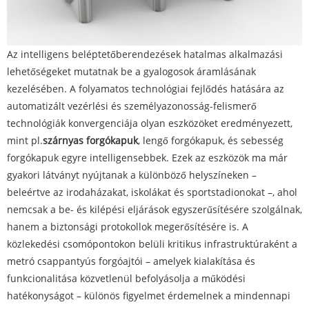
Az intelligens beléptetőberendezések hatalmas alkalmazási
lehetőségeket mutatnak be a gyalogosok áramlásának
kezelésében. A folyamatos technológiai fejlődés hatására az
automatizált vezérlési és személyazonosság-felismerő
technológiák konvergenciája olyan eszközöket eredményezett,
mint pl.
szárnyas forgókapuk
, lengő forgókapuk, és sebesség
forgókapuk egyre intelligensebbek. Ezek az eszközök ma már
gyakori látványt nyújtanak a különböző helyszíneken –
beleértve az irodaházakat, iskolákat és sportstadionokat –, ahol
nemcsak a be- és kilépési eljárások egyszerűsítésére szolgálnak,
hanem a biztonsági protokollok megerősítésére is. A
közlekedési csomópontokon belüli kritikus infrastruktúraként a
metró csappantyús forgóajtói – amelyek kialakítása és
funkcionalitása közvetlenül befolyásolja a működési
hatékonyságot – különös figyelmet érdemelnek a mindennapi