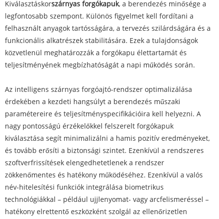
Kiválasztáskor
szárnyas forgókapuk
, a berendezés minősége a
legfontosabb szempont. Különös figyelmet kell fordítani a
felhasznált anyagok tartósságára, a tervezés szilárdságára és a
funkcionális alkatrészek stabilitására. Ezek a tulajdonságok
közvetlenül meghatározzák a forgókapu élettartamát és
teljesítményének megbízhatóságát a napi működés során.
Az intelligens szárnyas forgóajtó-rendszer optimalizálása
érdekében a kezdeti hangsúlyt a berendezés műszaki
paramétereire és teljesítményspecifikációira kell helyezni. A
nagy pontosságú érzékelőkkel felszerelt forgókapuk
kiválasztása segít minimalizálni a hamis pozitív eredményeket,
és tovább erősíti a biztonsági szintet. Ezenkívül a rendszeres
szoftverfrissítések elengedhetetlenek a rendszer
zökkenőmentes és hatékony működéséhez. Ezenkívül a valós
név-hitelesítési funkciók integrálása biometrikus
technológiákkal – például ujjlenyomat- vagy arcfelismeréssel –
hatékony elrettentő eszközként szolgál az ellenőrizetlen