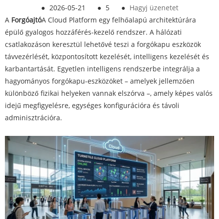
●
2026-05-21
●
5
●
Hagyj üzenetet
A
Forgóajtó
A Cloud Platform egy felhőalapú architektúrára
épülő gyalogos hozzáférés-kezelő rendszer. A hálózati
csatlakozáson keresztül lehetővé teszi a forgókapu eszközök
távvezérlését, központosított kezelését, intelligens kezelését és
karbantartását. Egyetlen intelligens rendszerbe integrálja a
hagyományos forgókapu-eszközöket – amelyek jellemzően
különböző fizikai helyeken vannak elszórva –, amely képes valós
idejű megfigyelésre, egységes konfigurációra és távoli
adminisztrációra.