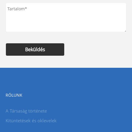
Beküldés
RÓLUNK
A Társaság története
Kitüntetések és oklevelek