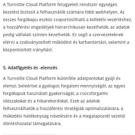
A Turnstile Cloud Platform felügyeleti rendszer egységes
kezelést biztosít a felhasználók számára több webhelyen. Az
összes forgókapu eszköz csoportosítható a kollektív vezérléshez,
a hozzáférési engedélyek hierarchikusan kezelhetők, az adatok
pedig vállalati szinten kezelhetők. Ez segít a szervezeteknek
elérni a szabványosított működést és karbantartást, valamint a
központosított irányítást.
5. Adatfigyelés és -elemzés
A Turnstile Cloud Platform különféle adatpontokat gyűjt és
elemzi, beleértve a gyalogos forgalom mennyiségét, az egyes
forgókapuk használati gyakoriságát, a csúcsforgalmi
időszakokat és a hibarekordokat. Ezek az adatok
felhasználhatók a hozzáférési stratégiák optimalizálására, a
működési hatékonyság növelésére és a megalapozott vezetői
döntéshozatal támogatására.