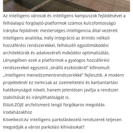
Az intelligens városok és intelligens kampuszok fejlődésével a
felhőalapú forgóajtó-platformok számos kulcsfontosságú
irányba fejlődnek: mesterséges intelligencia által vezérelt
intelligens analitika, mély integráció az érintés nélküli
hozzáférési rendszerekkel, felhőszéli együttműködési
architektúrák és adatvezérelt működési optimalizálás.
Lényegében ezek a platformok a gyalogos hozzáférési
rendszereket egyszerű „önálló eszközökről” kifinomult
„intelligens menedzsmentrendszerekké” fejlesztik. A modern
projekteknél ez nemcsak az üzemeltetési és karbantartási
hatékonyságot növeli, hanem jelentősen javítja a rendszer
stabilitását és irányíthatóságát is.
Előző:
​ZOJE arcfelismerő lengő forgókaros megoldás
irodaházakhoz
Következő:
Az intelligens parkoláskezelő rendszerek teljesen
megoldják a városi parkolási kihívásokat?