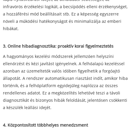
infravörös érzékelési logikát, a becsípődés elleni érzékenységet,
a hozzáférési mód beállításait stb. Ez a képesség egyszerre
növeli a működési hatékonyságot és minimalizálja az emberi
hibákat.
3. Online hibadiagnosztika: proaktív korai figyelmeztetés
A hagyományos kezelési módszerek jellemzően helyszíni
ellenőrzést és kézi javítást igényelnek. A felhőalapú kezeléssel
azonban az üzemeltetők valós időben figyelhetik a forgóajtó
állapotát. A rendszer automatikusan riasztást indít, amikor hiba
történik, és a felhőplatform egyidejűleg naplózza az összes
rendellenes adatot. Ez a megközelítés lehetővé teszi a távoli
diagnosztikát és bizonyos hibák feloldását, jelentősen csökkenti
a készülék leállási idejét.
4. Központosított többhelyes menedzsment