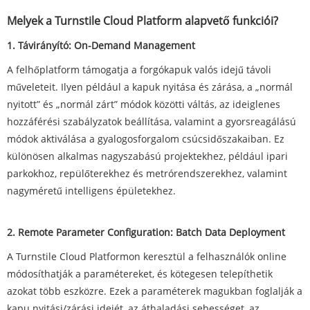
Melyek a Turnstile Cloud Platform alapvető funkciói?
1. Távirányító: On-Demand Management
A felhőplatform támogatja a forgókapuk valós idejű távoli
műveleteit. Ilyen például a kapuk nyitása és zárása, a „normál
nyitott” és „normál zárt” módok közötti váltás, az ideiglenes
hozzáférési szabályzatok beállítása, valamint a gyorsreagálású
módok aktiválása a gyalogosforgalom csúcsidőszakaiban. Ez
különösen alkalmas nagyszabású projektekhez, például ipari
parkokhoz, repülőterekhez és metrórendszerekhez, valamint
nagyméretű intelligens épületekhez.
2. Remote Parameter Configuration: Batch Data Deployment
A Turnstile Cloud Platformon keresztül a felhasználók online
módosíthatják a paramétereket, és kötegesen telepíthetik
azokat több eszközre. Ezek a paraméterek magukban foglalják a
kapu nyitási/zárási idejét, az áthaladási sebességet, az