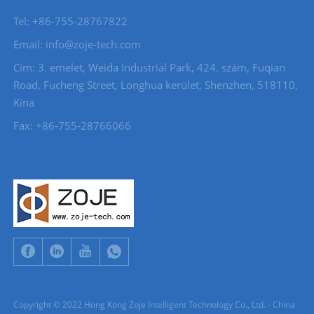
Tel: +86-755-28767822
Email: info@zoje-tech.com
Cím: 3. emelet, Weida Industrial Park, 424. szám, Fuqian
Road, Fucheng Street, Longhua kerület, Shenzhen, 518110,
Kína
Fax: +86-755-28766066
Copyright © 2022 Hong Kong Zoje Intelligent Technology Co., Ltd. - China