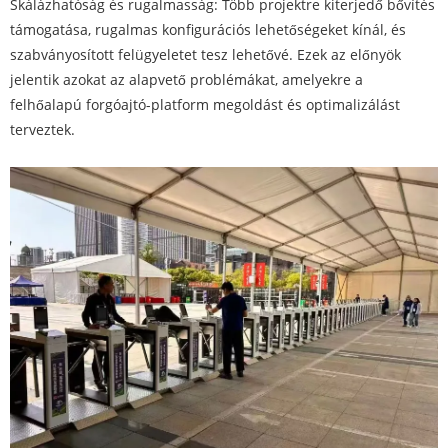
Skálázhatóság és rugalmasság: Több projektre kiterjedő bővítés
támogatása, rugalmas konfigurációs lehetőségeket kínál, és
szabványosított felügyeletet tesz lehetővé. Ezek az előnyök
jelentik azokat az alapvető problémákat, amelyekre a
felhőalapú forgóajtó-platform megoldást és optimalizálást
terveztek.