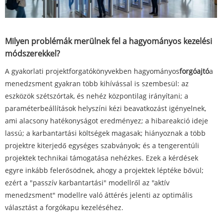
Milyen problémák merülnek fel a hagyományos kezelési
módszerekkel?
A gyakorlati projektforgatókönyvekben hagyományos
forgóajtó
a
menedzsment gyakran több kihívással is szembesül: az
eszközök szétszórtak, és nehéz központilag irányítani; a
paraméterbeállítások helyszíni kézi beavatkozást igényelnek,
ami alacsony hatékonyságot eredményez; a hibareakció ideje
lassú; a karbantartási költségek magasak; hiányoznak a több
projektre kiterjedő egységes szabványok; és a tengerentúli
projektek technikai támogatása nehézkes. Ezek a kérdések
egyre inkább felerősödnek, ahogy a projektek léptéke bővül;
ezért a "passzív karbantartási" modellről az "aktív
menedzsment" modellre való áttérés jelenti az optimális
választást a forgókapu kezeléséhez.