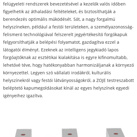
felügyeleti rendszerek bevezetésével a kezelők valós időben
figyelhetik az áthaladási feltételeket, és biztosíthatják a
berendezés optimális működését. Sőt, a nagy forgalmú
helyszíneken, például a festői területeken, a személyazonosság-
felismerő technológiával felszerelt jegyértékesítő forgókapuk
felgyorsíthatják a belépési folyamatot, gazdagítva ezzel a
látogatói élményt. Ezeknek az intelligens jegykiadó lapos
forgóajtóknak az esztétikai kialakítása is egyre kifinomultabb,
lehetővé téve, hogy hatékonyabban harmonizáljanak a környező
környezettel. Legyen szó vállalati irodákról, kulturális
helyszínekről vagy festői látványosságokról, a ZOJE testreszabott
beléptető kapumegoldásokat kínál az egyes helyszínek egyedi
igényeihez igazítva.