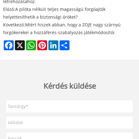
létrehozásához.
Előző:
A pilóta nélküli teljes magasságú forgóajtók
helyettesíthetik a biztonsági őröket?
Következő:
Miért hiszek abban, hogy a ZOJE nagy szárnyú
forgókerekei a hozzáférés-szabályozás játékmódosítói
Facebook
X
WhatsApp
Pinterest
LinkedIn
Share
Kérdés küldése