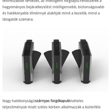
testreszabott tervezés, az intelligens forgóajtó-rendszerek a
hagyományos bejáratkezelést intelligensebb, biztonságosabb
és hatékonyabb élménnyé alakítják mind a kezelők, mind a
látogatók számára.
Nagy hatékonyságú
szárnyas forgókapuk
kivételes
teljesítményük miatt széles körben alkalmazzák a különféle