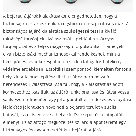
A bejárati átjárók kialakításakor elengedhetetlen, hogy a
biztonságra és az esztétikára egyformán összpontosítsanak. A
biztonságos átjáró kialakítása szükségessé teszi a kiváló
minőségű forgóajtók kiválasztását – például a szárnyas
forgóajtókat és a teljes magasságú forgókapukat –, amelyek
olyan biztonsági mechanizmusokkal rendelkeznek, mint a
becsípődés- és ütközésgátló funkciók a látogatók hatékony
védelme érdekében. Esztétikai szempontból kiemelten fontos a
helyszín általános építészeti stílusához harmonizáló
berendezés kiválasztása. Azáltal, hogy a kialakítást az adott
környezethez igazítjuk, az átjáró funkcionálissá és látványossá
válik. Ezen túlmenően egy jól átgondolt elrendezés és világítási
kialakítás jelentősen növelheti a bejárati terület vizuális
hatását, ezzel is emelve a helyszín összképét és a látogatói
élményt. Ez az átfogó megközelítés szilárd alapot teremt egy
biztonságos és egyben esztétikus bejárati átjáró