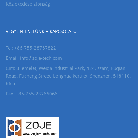
Közlekedésbiztonság
VEGYE FEL VELÜNK A KAPCSOLATOT
Tel: +86-755-28767822
Email: info@zoje-tech.com
Cím: 3. emelet, Weida Industrial Park, 424. szám, Fuqian
Road, Fucheng Street, Longhua kerület, Shenzhen, 518110,
Kína
Fax: +86-755-28766066