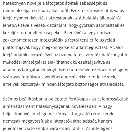
hatékonyan növelje a látogatók átviteli sebességét és
minimalizálja a sorban állási időt. Ezek a szárnykorlátok valós
idejű nyomon követést biztosítanak az áthaladás állapotáról,
lehetővé téve a vezetők számára, hogy gyorsan azonosítsák és
kezeljék a rendellenességeket. Ezenkívül a jegyrendszer
zökkenőmentesen integrálódik a festői terület felügyeleti
platformjával, hogy megkönnyítse az adatmegosztást. A valós
idejű adatok elemzésével az üzemeltetési vezetők hatékonyabb
működési stratégiákat alakíthatnak ki, ezáltal javítva az
általános látogatói élményt. Ezen túlmenően ezek az intelligens
szárnyas forgókapuk védőberendezésekkel rendelkeznek,
amelyek biztosítják minden látogató biztonságos áthaladását.
Számos beállításban a beléptető forgókapuk kulcsfontosságúak
a menedzsment hatékonyságának növelésében. A nagy
teljesítményű, intelligens szárnyas forgóajtó-rendszerek
nemcsak meggyorsítják a látogatók áthaladását, hanem
jelentősen csökkentik a várakozási időt is. Az intelligens