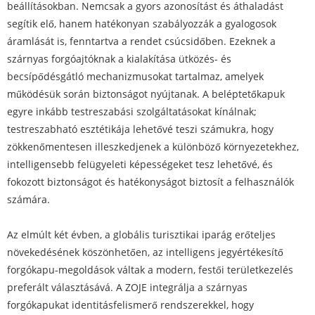
beállításokban. Nemcsak a gyors azonosítást és áthaladást
segítik elő, hanem hatékonyan szabályozzák a gyalogosok
áramlását is, fenntartva a rendet csúcsidőben. Ezeknek a
szárnyas forgóajtóknak a kialakítása ütközés- és
becsípődésgátló mechanizmusokat tartalmaz, amelyek
működésük során biztonságot nyújtanak. A beléptetőkapuk
egyre inkább testreszabási szolgáltatásokat kínálnak;
testreszabható esztétikája lehetővé teszi számukra, hogy
zökkenőmentesen illeszkedjenek a különböző környezetekhez,
intelligensebb felügyeleti képességeket tesz lehetővé, és
fokozott biztonságot és hatékonyságot biztosít a felhasználók
számára.
Az elmúlt két évben, a globális turisztikai iparág erőteljes
növekedésének köszönhetően, az intelligens jegyértékesítő
forgókapu-megoldások váltak a modern, festői területkezelés
preferált választásává. A ZOJE integrálja a szárnyas
forgókapukat identitásfelismerő rendszerekkel, hogy