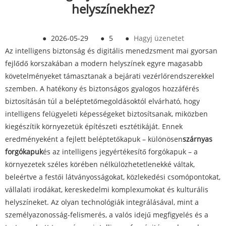
helyszínekhez?
●
2026-05-29
●
5
●
Hagyj üzenetet
Az intelligens biztonság és digitális menedzsment mai gyorsan
fejlődő korszakában a modern helyszínek egyre magasabb
követelményeket támasztanak a bejárati vezérlőrendszerekkel
szemben. A hatékony és biztonságos gyalogos hozzáférés
biztosításán túl a beléptetőmegoldásoktól elvárható, hogy
intelligens felügyeleti képességeket biztosítsanak, miközben
kiegészítik környezetük építészeti esztétikáját. Ennek
eredményeként a fejlett beléptetőkapuk – különösen
szárnyas
forgókapuk
és az intelligens jegyértékesítő forgókapuk – a
környezetek széles körében nélkülözhetetlenekké váltak,
beleértve a festői látványosságokat, közlekedési csomópontokat,
vállalati irodákat, kereskedelmi komplexumokat és kulturális
helyszíneket. Az olyan technológiák integrálásával, mint a
személyazonosság-felismerés, a valós idejű megfigyelés és a