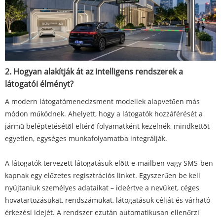
2. Hogyan alakítják át az intelligens rendszerek a
látogatói élményt?
A modern látogatómenedzsment modellek alapvetően más
módon működnek. Ahelyett, hogy a látogatók hozzáférését a
jármű beléptetésétől eltérő folyamatként kezelnék, mindkettőt
egyetlen, egységes munkafolyamatba integrálják.
A látogatók tervezett látogatásuk előtt e-mailben vagy SMS-ben
kapnak egy előzetes regisztrációs linket. Egyszerűen be kell
nyújtaniuk személyes adataikat – ideértve a nevüket, céges
hovatartozásukat, rendszámukat, látogatásuk célját és várható
érkezési idejét. A rendszer ezután automatikusan ellenőrzi