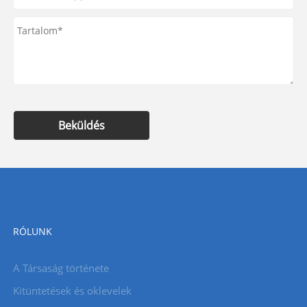
Beküldés
RÓLUNK
A Társaság története
Kitüntetések és oklevelek