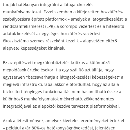
tudják hatékonyan integrálni a látogatókezelési
munkafolyamatokat. Ezzel szemben a kifejezetten hozzáférés-
szabályozásra épített platformok – amelyek a látogatókezelést, a
rendszámfelismerést (LPR), a sorompó-vezérlést és a hitelesítő
adatok kezelését az egységes hozzáférés-vezérlési
ökoszisztéma szerves részeként kezelik – alapvetően eltérő
alapvető képességeket kínálnak.
Ez az építészeti megkülönböztetés kritikus a különböző
megoldások értékelésekor. Ha egy szállító azt állítja, hogy
egyszerűen "becsavarhatja a látogatókezelési képességeket" a
meglévő infrastruktúrába, akkor előfordulhat, hogy az általa
biztosított tényleges funkcionalitás nem hasonlítható össze a
különböző munkafolyamatok mélyreható, zökkenőmentes
integrációjával az alapoktól kezdve tervezett platformokéval.
Azok a létesítmények, amelyek kivételes eredményeket értek el
– például akár 80%-os hatékonyságnövekedést, jelentősen