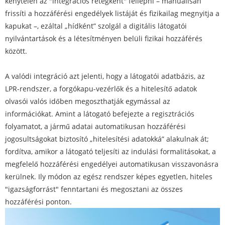
kénytelen az "integrációs rétegként" fellépni – manuálisan
frissíti a hozzáférési engedélyek listáját és fizikailag megnyitja a
kapukat –, ezáltal „hídként” szolgál a digitális látogatói
nyilvántartások és a létesítményen belüli fizikai hozzáférés
között.
A valódi integráció azt jelenti, hogy a látogatói adatbázis, az
LPR-rendszer, a forgókapu-vezérlők és a hitelesítő adatok
olvasói valós időben megoszthatják egymással az
információkat. Amint a látogató befejezte a regisztrációs
folyamatot, a jármű adatai automatikusan hozzáférési
jogosultságokat biztosító „hitelesítési adatokká” alakulnak át;
fordítva, amikor a látogató teljesíti az indulási formalitásokat, a
megfelelő hozzáférési engedélyei automatikusan visszavonásra
kerülnek. Ily módon az egész rendszer képes egyetlen, hiteles
"igazságforrást" fenntartani és megosztani az összes
hozzáférési ponton.