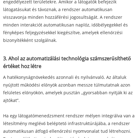
engedélyezett területekre. Amikor a látogatók befejezik
látogatásukat és távoznak, a rendszer automatikusan
visszavonja minden hozzáférési jogosultságát. A rendszer
minden interakciót automatikusan naplóz, időbélyegekkel és
fényképes feljegyzésekkel kiegészítve, amelyek ellenőrzési
bizonyítékként szolgálnak.
3. Ahol az automatizálási technológia számszerűsíthető
értéket hoz létre
A hatékonyságnövekedés azonnali és nyilvánvaló. Az általuk
nyújtott működési előnyök azonban messze túlmutatnak azon
felületes előnyökön, amelyek pusztán „gyorsabban nyitják ki az
ajtókat”.
Ha egy látogatómenedzsment rendszer mélyen integrálva van a
létesítmény meglévő beléptető infrastruktúrájába, a rendszer
automatikusan átfogó ellenőrzési nyomvonalat tud létrehozni.