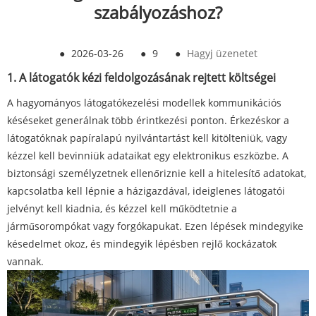
szabályozáshoz?
●
2026-03-26
●
9
●
Hagyj üzenetet
1. A látogatók kézi feldolgozásának rejtett költségei
A hagyományos látogatókezelési modellek kommunikációs
késéseket generálnak több érintkezési ponton. Érkezéskor a
látogatóknak papíralapú nyilvántartást kell kitölteniük, vagy
kézzel kell bevinniük adataikat egy elektronikus eszközbe. A
biztonsági személyzetnek ellenőriznie kell a hitelesítő adatokat,
kapcsolatba kell lépnie a házigazdával, ideiglenes látogatói
jelvényt kell kiadnia, és kézzel kell működtetnie a
járműsorompókat vagy forgókapukat. Ezen lépések mindegyike
késedelmet okoz, és mindegyik lépésben rejlő kockázatok
vannak.