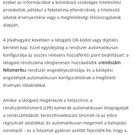
ezeket az információkat a különböző szükséges hitelesítési
protokollok, például a feketelista-ellenőrzések, a hitelesítő
adatok érvényesítése vagy a megfelelőségi felülvizsgálatok
alapján.
A jóváhagyást követően a látogató QR-kódot vagy digitális
bérletet kap. Ezzel egyidejűleg a rendszer automatikusan
konfigurálja az összes releváns hozzáférési pont beállításait: a
látogató rendszáma ideiglenesen hozzáadódik a
rendszám
felismerés
a rendszer engedélyezőlistája, és a belépési
engedélyek automatikusan konfigurálódnak a megfelelő
érvényes időablakkal.
Amikor a látogató megérkezik a helyszínre, a
rendszámfelismerő (LPR) kamerák automatikusan letapogatják
a rendszámtáblát, kereszthivatkozást tesznek rá az előre
regisztrált adatokkal, és automatikusan megemeli a behajtási
sorompót – ez a folyamat gyakran azelőtt fejeződik be, hogy a