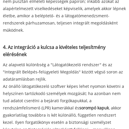
nem pusztán elméleti képességek papíron; inkább azokat az
alapértelmezett viselkedéseket képviselik, amelyek akkor lépnek
életbe, amikor a beléptető- és a látogatómenedzsment-
rendszerek párhuzamosan, teljesen integrált megoldásként
működnek.
4. Az integráció a kulcsa a kivételes teljesítmény
elérésének
Az alapvető különbség a "Látogatókezelő rendszer" és az
"Integrált Belépés-felügyeleti Megoldás" között végső soron az
adatáramlásban rejlik.
Az önálló látogatókezelő szoftver képes lehet nyomon követni a
helyszínen tartózkodó személyek mozgását; ha azonban nem
tud adatot cserélni a bejárati forgókapukkal, a
rendszámfelismerő (LPR) kamerákkal és
sorompó kapuk
, akkor
gyakorlatilag továbbra is két különálló, független rendszert
kezel. Ilyen forgatókönyv esetén a biztonsági személyzet