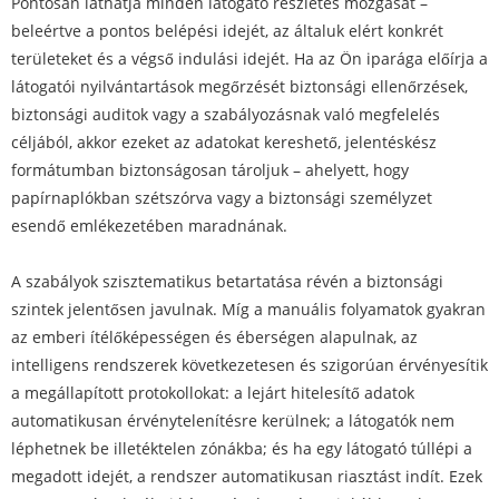
Pontosan láthatja minden látogató részletes mozgását –
beleértve a pontos belépési idejét, az általuk elért konkrét
területeket és a végső indulási idejét. Ha az Ön iparága előírja a
látogatói nyilvántartások megőrzését biztonsági ellenőrzések,
biztonsági auditok vagy a szabályozásnak való megfelelés
céljából, akkor ezeket az adatokat kereshető, jelentéskész
formátumban biztonságosan tároljuk – ahelyett, hogy
papírnaplókban szétszórva vagy a biztonsági személyzet
esendő emlékezetében maradnának.
A szabályok szisztematikus betartatása révén a biztonsági
szintek jelentősen javulnak. Míg a manuális folyamatok gyakran
az emberi ítélőképességen és éberségen alapulnak, az
intelligens rendszerek következetesen és szigorúan érvényesítik
a megállapított protokollokat: a lejárt hitelesítő adatok
automatikusan érvénytelenítésre kerülnek; a látogatók nem
léphetnek be illetéktelen zónákba; és ha egy látogató túllépi a
megadott idejét, a rendszer automatikusan riasztást indít. Ezek