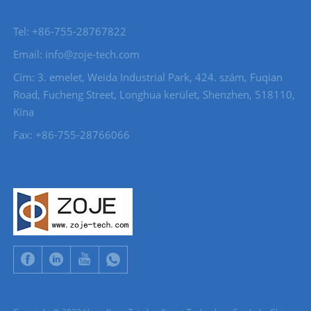
Tel: +86-755-28767822
Email: info@zoje-tech.com
Cím: 3. emelet, Weida Industrial Park, 424. szám, Fuqian
Road, Fucheng Street, Longhua kerület, Shenzhen, 518110,
Kína
Fax: +86-755-28766066