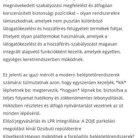
megnövekedett szabályozási megfelelést és átfogóan
korszerűsített biztonsági pozíciókat – olyan rendszerekre
támaszkodnak, amelyek nem pusztán különböző
látogatókezelési és hozzáférés-felügyeleti termékek foltjai.
Ehelyett olyan platformokat használnak, amelyek a
látogatókezelést és a hozzáférés-szabályozást magasan
integrált alapvető funkciókként kezelik, amelyek egyetlen,
egységes keretrendszerben működnek.
Ez jelenti az igazi mércét a modern beléptetőrendszerek
számára: túlmutatnak azon, hogy egyszerűen kezeljék, *kik*
léphetnek be; megtervezik, *hogyan* lépnek be, biztosítva a
teljes folyamat hatékony és zökkenőmentes lebonyolítását,
miközben részletes és átfogó nyilvántartást vezetnek az út
minden lépéséről.
Előző:
​Jegyvásárlás és LPR integrálása: A ZOJE parkolási
megoldást kínál Dzsibuti repülőterére
Következő:
Hogyan működnek a forgóajtós beléptetőrendszerek?