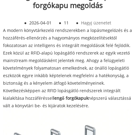
forgókapu megoldás
●
2026-04-01
●
11
●
Hagyj üzenetet
A modern könyvtárkezelő rendszerekben a lopásmegelőzés és a
hozzáférés-ellenőrzés a hagyományos megközelítésektől
fokozatosan az intelligens és integrált megoldások felé fejlődik.
Ezek közül az RFID-alapú lopásgátló rendszerek az egyik vezető
mainstream megoldásként jelentek meg. Ahogy a felügyeleti
követelmények folyamatosan emelkednek, az önálló lopásgátló
eszközök egyre inkább képtelenek megfelelni a hatékonyság, a
biztonság és a kényelem átfogó követelményeinek.
Következésképpen az RFID lopásgátló rendszerek integrált
kialakítása hozzáféréssel
lengő forgókapuk
népszerű választássá
vált a könyvtári be- és kijáratok kezelésére.