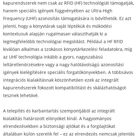
kapurendszerek nem csak az RFID (HF) technológiát támogatják,
hanem speciális igények függvényében az Ultra-High
Frequency (UHF) azonosítás támogatására is bővíthetők. Ez azt
jelenti, hogy a könyvtárak saját léptékük és működési
kontextusuk alapján rugalmasan választhatják ki a
legmegfelelőbb technológiai megoldást. Például a HF RFID
kiválóan alkalmas a szokásos könyvtárkezelési feladatokra, míg
az UHF technológia inkább a gyors, nagyszabású
leltárellenőrzésekre vagy a nagy hatótávolságú azonosítási
igények kielégítésére speciális forgatókönyvekben. A többsávos
integrációs kialakításnak köszönhetően ezek az integrált
kapurendszerek fokozott kompatibilitást és skálázhatóságot
tesznek lehetővé.
A telepítés és karbantartás szempontjából az integrált
kialakítás határozott előnyöket kínál. A hagyományos
elrendezésekben a biztonsági ajtókat és a forgóajtókat
általában külön szerelik fel – ez az elrendezés nemcsak jelentős