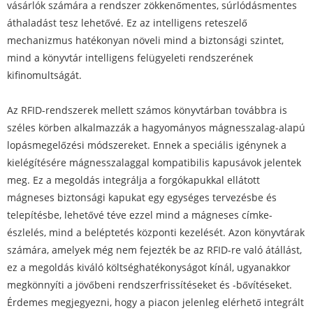
vásárlók számára a rendszer zökkenőmentes, súrlódásmentes
áthaladást tesz lehetővé. Ez az intelligens reteszelő
mechanizmus hatékonyan növeli mind a biztonsági szintet,
mind a könyvtár intelligens felügyeleti rendszerének
kifinomultságát.
Az RFID-rendszerek mellett számos könyvtárban továbbra is
széles körben alkalmazzák a hagyományos mágnesszalag-alapú
lopásmegelőzési módszereket. Ennek a speciális igénynek a
kielégítésére mágnesszalaggal kompatibilis kapusávok jelentek
meg. Ez a megoldás integrálja a forgókapukkal ellátott
mágneses biztonsági kapukat egy egységes tervezésbe és
telepítésbe, lehetővé téve ezzel mind a mágneses címke-
észlelés, mind a beléptetés központi kezelését. Azon könyvtárak
számára, amelyek még nem fejezték be az RFID-re való átállást,
ez a megoldás kiváló költséghatékonyságot kínál, ugyanakkor
megkönnyíti a jövőbeni rendszerfrissítéseket és -bővítéseket.
Érdemes megjegyezni, hogy a piacon jelenleg elérhető integrált