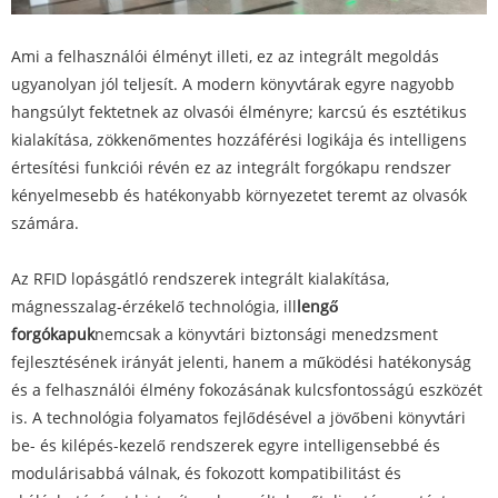
Ami a felhasználói élményt illeti, ez az integrált megoldás
ugyanolyan jól teljesít. A modern könyvtárak egyre nagyobb
hangsúlyt fektetnek az olvasói élményre; karcsú és esztétikus
kialakítása, zökkenőmentes hozzáférési logikája és intelligens
értesítési funkciói révén ez az integrált forgókapu rendszer
kényelmesebb és hatékonyabb környezetet teremt az olvasók
számára.
Az RFID lopásgátló rendszerek integrált kialakítása,
mágnesszalag-érzékelő technológia, ill
lengő
forgókapuk
nemcsak a könyvtári biztonsági menedzsment
fejlesztésének irányát jelenti, hanem a működési hatékonyság
és a felhasználói élmény fokozásának kulcsfontosságú eszközét
is. A technológia folyamatos fejlődésével a jövőbeni könyvtári
be- és kilépés-kezelő rendszerek egyre intelligensebbé és
modulárisabbá válnak, és fokozott kompatibilitást és