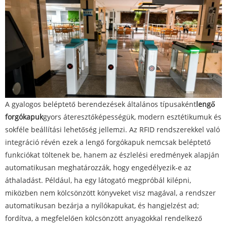
A gyalogos beléptető berendezések általános típusaként
lengő
forgókapuk
gyors áteresztőképességük, modern esztétikumuk és
sokféle beállítási lehetőség jellemzi. Az RFID rendszerekkel való
integráció révén ezek a lengő forgókapuk nemcsak beléptető
funkciókat töltenek be, hanem az észlelési eredmények alapján
automatikusan meghatározzák, hogy engedélyezik-e az
áthaladást. Például, ha egy látogató megpróbál kilépni,
miközben nem kölcsönzött könyveket visz magával, a rendszer
automatikusan bezárja a nyílókapukat, és hangjelzést ad;
fordítva, a megfelelően kölcsönzött anyagokkal rendelkező