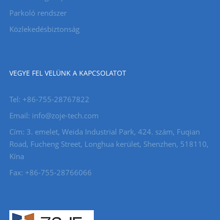
Parkoló rendszer
Közlekedésbiztonság
VEGYE FEL VELÜNK A KAPCSOLATOT
Tel: +86-755-28767822
Email: info@zoje-tech.com
Cím: 3. emelet, Weida Industrial Park, 424. szám, Fuqian
Road, Fucheng Street, Longhua kerület, Shenzhen, 518110,
Kína
Fax: +86-755-28766066