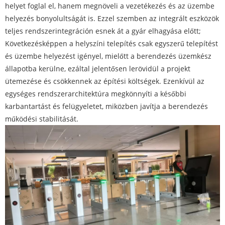
helyet foglal el, hanem megnöveli a vezetékezés és az üzembe
helyezés bonyolultságát is. Ezzel szemben az integrált eszközök
teljes rendszerintegráción esnek át a gyár elhagyása előtt;
Következésképpen a helyszíni telepítés csak egyszerű telepítést
és üzembe helyezést igényel, mielőtt a berendezés üzemkész
állapotba kerülne, ezáltal jelentősen lerövidül a projekt
ütemezése és csökkennek az építési költségek. Ezenkívül az
egységes rendszerarchitektúra megkönnyíti a későbbi
karbantartást és felügyeletet, miközben javítja a berendezés
működési stabilitását.