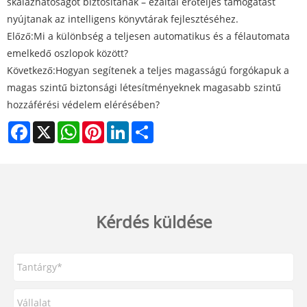
skálázhatóságot biztosítanak – ezáltal erőteljes támogatást
nyújtanak az intelligens könyvtárak fejlesztéséhez.
Előző:
Mi a különbség a teljesen automatikus és a félautomata
emelkedő oszlopok között?
Következő:
​Hogyan segítenek a teljes magasságú forgókapuk a
magas szintű biztonsági létesítményeknek magasabb szintű
hozzáférési védelem elérésében?
Facebook
X
WhatsApp
Pinterest
LinkedIn
Share
Kérdés küldése