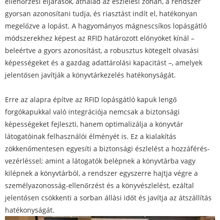
ellenőrzési eljárások, áthalad az észlelési zónán, a rendszer
gyorsan azonosítani tudja, és riasztást indít el, hatékonyan
megelőzve a lopást. A hagyományos mágnescsíkos lopásgátló
módszerekhez képest az RFID határozott előnyöket kínál –
beleértve a gyors azonosítást, a robusztus kötegelt olvasási
képességeket és a gazdag adattárolási kapacitást –, amelyek
jelentősen javítják a könyvtárkezelés hatékonyságát.
Erre az alapra építve az RFID lopásgátló kapuk lengő
forgókapukkal való integrációja nemcsak a biztonsági
képességeket fejleszti, hanem optimalizálja a könyvtár
látogatóinak felhasználói élményét is. Ez a kialakítás
zökkenőmentesen egyesíti a biztonsági észlelést a hozzáférés-
vezérléssel; amint a látogatók belépnek a könyvtárba vagy
kilépnek a könyvtárból, a rendszer egyszerre hajtja végre a
személyazonosság-ellenőrzést és a könyvészlelést, ezáltal
jelentősen csökkenti a sorban állási időt és javítja az átszállítás
hatékonyságát.