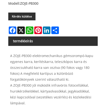
Modell:ZOJE-PB300
Kérdés küldése
Facebook
X
WhatsApp
Pinterest
LinkedIn
Share
termékleírás
A ZOJE-PB300 elektromechanikus gémsorompó-kapu
egyenes karra, kerítéskarra, teleszkópos karra és
összecsukható karra van osztva (90 fokos vagy 180
fokos) A megfelelő kartípus a különböző
forgatókönyvek szerint választható ki.
A ZOJE-PB300 jól működik infravörös fotocellákkal,
hurokérzékelőkkel, kártyaolvasókkal, jegykiadókkal,
kézi kapcsolóval (vezetékes vezérlés) és közlekedési
lámpával.