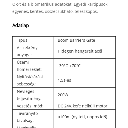
QR-t és a biometrikus adatokat. Egyedi kartípusok:
egyenes, kerítés, összecsukható, teleszkópos.
Adatlap
Típus:
Boom Barriers Gate
A szekrény
Hidegen hengerelt acél
anyaga:
Üzemi
-30°C-+70°C
hőmérséklet:
Nyitási/zárási
1.5s-8s
sebesség:
Névleges
200W
teljesítmény:
Vezetési mód:
DC 24V, kefe nélküli motor
Távirányító
≤100m (nyitott, napos idő)
távolság:
Maximális