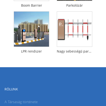
Boom Barrier
Parkolózár
LPR rendszer
Nagy sebességű parkolási akadály
RÓLUNK
A Társaság története