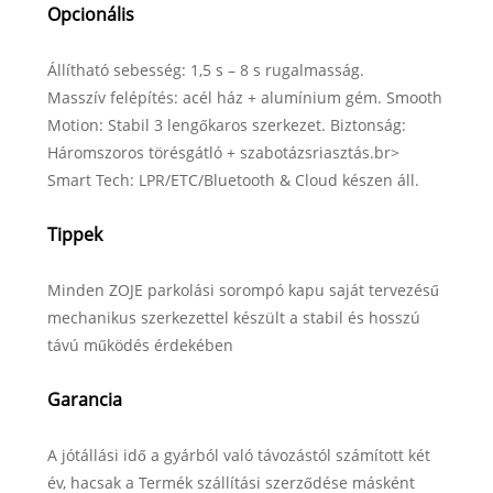
Opcionális
Állítható sebesség: 1,5 s – 8 s rugalmasság.
Masszív felépítés: acél ház + alumínium gém. Smooth
Motion: Stabil 3 lengőkaros szerkezet. Biztonság:
Háromszoros törésgátló + szabotázsriasztás.br>
Smart Tech: LPR/ETC/Bluetooth & Cloud készen áll.
Tippek
Minden ZOJE parkolási sorompó kapu saját tervezésű
mechanikus szerkezettel készült a stabil és hosszú
távú működés érdekében
Garancia
A jótállási idő a gyárból való távozástól számított két
év, hacsak a Termék szállítási szerződése másként