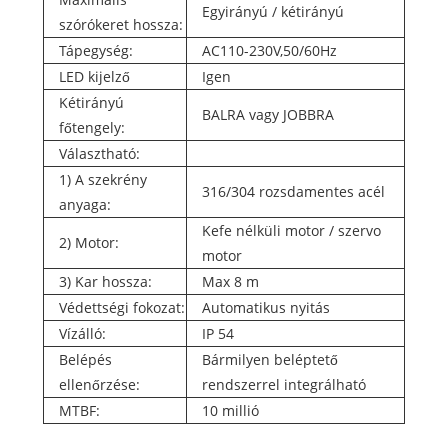
Egyirányú / kétirányú
szórókeret hossza:
Tápegység:
AC110-230V,50/60Hz
LED kijelző
Igen
Kétirányú
BALRA vagy JOBBRA
főtengely:
Választható:
1) A szekrény
316/304 rozsdamentes acél
anyaga:
Kefe nélküli motor / szervo
2) Motor:
motor
3) Kar hossza:
Max 8 m
Védettségi fokozat:
Automatikus nyitás
Vízálló:
IP 54
Belépés
Bármilyen beléptető
ellenőrzése:
rendszerrel integrálható
MTBF:
10 millió