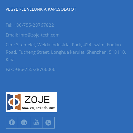
VEGYE FEL VELÜNK A KAPCSOLATOT
Tel: +86-755-28767822
Email: info@zoje-tech.com
Cím: 3. emelet, Weida Industrial Park, 424. szám, Fuqian
Road, Fucheng Street, Longhua kerület, Shenzhen, 518110,
Kína
Fax: +86-755-28766066